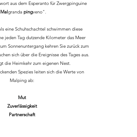
twort aus dem Esperanto für Zwergpinguine
"
Mal
granda
ping
veno".
als eine Schuhschachtel schwimmen diese
ine jeden Tag dutzende Kilometer das Meer
zum Sonnenuntergang kehren Sie zurück zum
chen sich über die Ereignisse des Tages aus.
gt die Heimkehr zum eigenen Nest.
ckenden Spezies leiten sich die Werte von
Malping ab:
Mut
Zuverlässigkeit
Partnerschaft