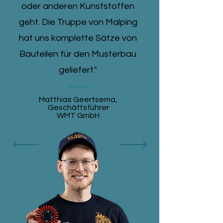
oder anderen Kunststoffen
geht. Die Truppe von Malping
hat uns komplette Sätze von
Bauteilen für den Musterbau
geliefert."
Matthias Geertsema,
Geschäftsführer
WMT GmbH